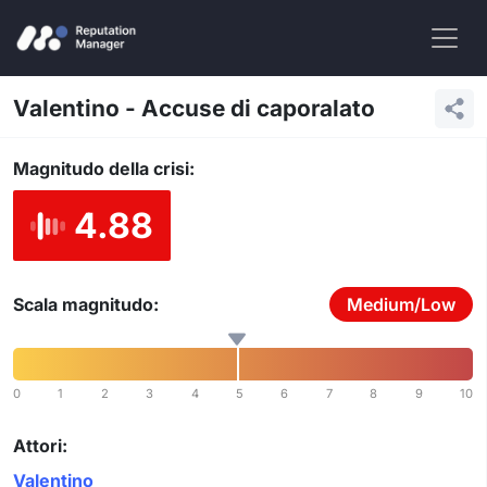
Valentino - Accuse di caporalato
Magnitudo della crisi:
4.88
Scala magnitudo:
Medium/Low
0
1
2
3
4
5
6
7
8
9
10
Attori:
Valentino